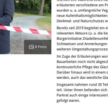
erläuterten verschiedene am P
wurden u. a. umfangreiche Veg
neue Aufenthaltsmöglichkeiten 
Denkmal- und Naturschutzes wu
Bereits seit 2019 begleitet ein 
relevanten Akteure (u. a. die b
Bürgerinitiative Zitadellenumfe
Sichtweisen und Anmerkungen z
8 Fotos
weiteren Umgestaltungsprozess
Im Zuge der Erläuterungen wurd
Bauarbeiten noch nicht abgesch
kontinuierliche Pflege des Gla
Darüber hinaus wird in einem d
werden, auch das westliche Glac
Insgesamt nahmen rund 30 Tei
teil. Unter ihnen befanden sic
Parkrat auch einige interessier
gefolgt waren.