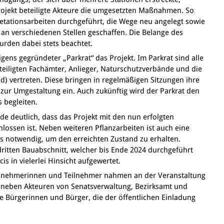
rojekt beteiligte Akteure die umgesetzten Maßnahmen. So
etationsarbeiten durchgeführt, die Wege neu angelegt sowie
an verschiedenen Stellen geschaffen. Die Belange des
rden dabei stets beachtet.
eigens gegründeter „Parkrat“ das Projekt. Im Parkrat sind alle
eteiligten Fachämter, Anlieger, Naturschutzverbände und die
ld) vertreten. Diese bringen in regelmäßigen Sitzungen ihre
ur Umgestaltung ein. Auch zukünftig wird der Parkrat den
 begleiten.
e deutlich, dass das Projekt mit den nun erfolgten
lossen ist. Neben weiteren Pflanzarbeiten ist auch eine
cis notwendig, um den erreichten Zustand zu erhalten.
ritten Bauabschnitt, welcher bis Ende 2024 durchgeführt
is in vielerlei Hinsicht aufgewertet.
lnehmerinnen und Teilnehmer nahmen an der Veranstaltung
h neben Akteuren von Senatsverwaltung, Bezirksamt und
te Bürgerinnen und Bürger, die der öffentlichen Einladung