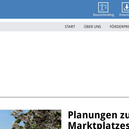
Baustellenblog
Downl
START
ÜBER UNS
FÖRDERP
Planungen z
Marktplatze