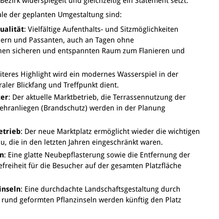
ezirk widerspiegelt und gleichzeitig ein Statement setzt.“
e der geplanten Umgestaltung sind:
ualität
: Vielfältige Aufenthalts- und Sitzmöglichkeiten
hern und Passanten, auch an Tagen ohne
inen sicheren und entspannten Raum zum Flanieren und
eiteres Highlight wird ein modernes Wasserspiel in der
raler Blickfang und Treffpunkt dient.
zer
: Der aktuelle Marktbetrieb, die Terrassennutzung der
hranliegen (Brandschutz) werden in der Planung
etrieb
: Der neue Marktplatz ermöglicht wieder die wichtigen
, die in den letzten Jahren eingeschränkt waren.
en
: Eine glatte Neubepflasterung sowie die Entfernung der
freiheit für die Besucher auf der gesamten Platzfläche
inseln
: Eine durchdachte Landschaftsgestaltung durch
und geformten Pflanzinseln werden künftig den Platz