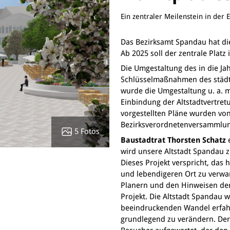
Ein zentraler Meilenstein in der 
Das Bezirksamt Spandau hat die
Ab 2025 soll der zentrale Plat
Die Umgestaltung des in die Ja
Schlüsselmaßnahmen des städte
wurde die Umgestaltung u. a. 
Einbindung der Altstadtvertret
vorgestellten Pläne wurden vo
Bezirksverordnetenversammlun
5 Fotos
Baustadtrat Thorsten Schatz
e
wird unsere Altstadt Spandau z
Dieses Projekt verspricht, das 
und lebendigeren Ort zu verw
Planern und den Hinweisen der
Projekt. Die Altstadt Spandau 
beeindruckenden Wandel erfahr
grundlegend zu verändern. Der