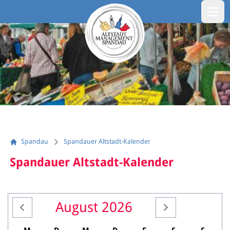
Menü öf
Spandau
Spandauer Altstadt-Kalender
Spandauer Altstadt-Kalender
August 2026