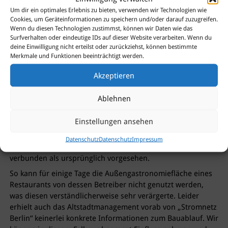
Um dir ein optimales Erlebnis zu bieten, verwenden wir Technologien wie
6 Fotos
28.10.2020
Cookies, um Geräteinformationen zu speichern und/oder darauf zuzugreifen.
Wenn du diesen Technologien zustimmst, können wir Daten wie das
Surfverhalten oder eindeutige IDs auf dieser Website verarbeiten. Wenn du
Kabelsalat
deine Einwilligung nicht erteilst oder zurückziehst, können bestimmte
Merkmale und Funktionen beeinträchtigt werden.
Wer Kabelsalat für ein nahrhaftes Gericht hält, der irrt
Akzeptieren
leider. Manchmal verursacht ein solcher sogar
Bau(ch)schmerzen. Am Reformationsplatz wird dieser Tage
Ablehnen
ein Stromverteilerkasten versetzt und erneuert. Nebenbei
ergab sich seitens des Netzbetreibers kurzfristig die
Einstellungen ansehen
Notwendigkeit, einen Fehler im Netz zu suchen und zu
beheben. Leider ist dies mit deutlich größeren
Datenschutz
Datenschutz
Impressum
Tiefbauarbeiten im Umfeld des Reformationsplatzes
verbunden als ursprünglich vorgesehen.
So kann für einige Tage die Außengastronomiefläche eines
Restaurants von dessen Betreiber nicht genutzt werden,
was diesen verständlicherweise sehr verärgerte. Leider
erhielt auch das Altstadtmanagement vorab von „Stromnetz
Berlin“ keinerlei konkrete Informationen zum Bauablauf. Wir