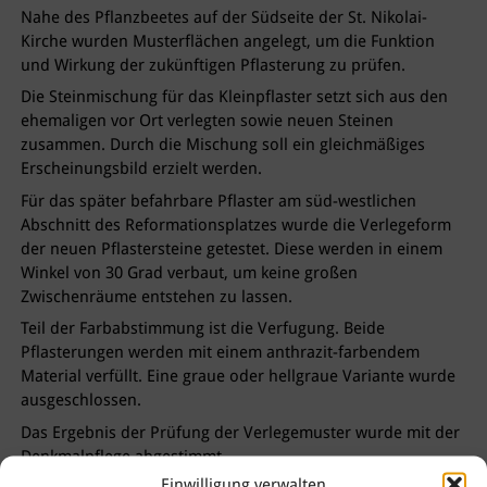
Nahe des Pflanzbeetes auf der Südseite der St. Nikolai-
Kirche wurden Musterflächen angelegt, um die Funktion
und Wirkung der zukünftigen Pflasterung zu prüfen.
Die Steinmischung für das Kleinpflaster setzt sich aus den
ehemaligen vor Ort verlegten sowie neuen Steinen
zusammen. Durch die Mischung soll ein gleichmäßiges
Erscheinungsbild erzielt werden.
Für das später befahrbare Pflaster am süd-westlichen
Abschnitt des Reformationsplatzes wurde die Verlegeform
der neuen Pflastersteine getestet. Diese werden in einem
Winkel von 30 Grad verbaut, um keine großen
Zwischenräume entstehen zu lassen.
Teil der Farbabstimmung ist die Verfugung. Beide
Pflasterungen werden mit einem anthrazit-farbendem
Material verfüllt. Eine graue oder hellgraue Variante wurde
ausgeschlossen.
Das Ergebnis der Prüfung der Verlegemuster wurde mit der
Denkmalpflege abgestimmt.
Einwilligung verwalten