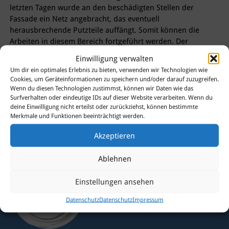
letzten Tagen wurde an den beschädigten Stellen der
Fassade ein Netz angebracht, das eventuell
herausbrechende Putzteile auffängt. Somit können die
Arbeiten in diesem Bereich fortgeführt werden. Der
Eigentümer wird das Gebäude später sanieren.
Einwilligung verwalten
Um dir ein optimales Erlebnis zu bieten, verwenden wir Technologien wie
Cookies, um Geräteinformationen zu speichern und/oder darauf zuzugreifen.
Wenn du diesen Technologien zustimmst, können wir Daten wie das
Surfverhalten oder eindeutige IDs auf dieser Website verarbeiten. Wenn du
Sie haben Fragen?
deine Einwilligung nicht erteilst oder zurückziehst, können bestimmte
Merkmale und Funktionen beeinträchtigt werden.
Dann kontaktieren Sie uns
gerne!
Akzeptieren
Ablehnen
Einstellungen ansehen
Datenschutz
Datenschutz
Impressum