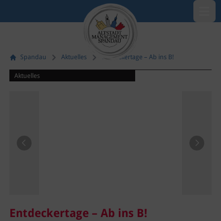
Menü öf
Spandau
Aktuelles
Entdeckertage – Ab ins B!
Aktuelles
Bildquelle:
©
Henning
Moser/Gröschel
Vorheriges Bild
Nächste
Branding
Entdeckertage – Ab ins B!