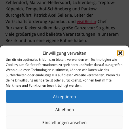
Zehlendorf, Marzahn-Hellersdorf, Lichtenberg, Treptow-
Köpenick, Tempelhof-Schöneberg und Pankow
durchgeführt. Patrick Axel Sellerie, Leiter der
Wirtschaftsförderung Spandau, und
visitBerlin
-Chef
Burkhard Kieker stellten das große Ganze vor: So gibt es
viele großartige und beliebte Veranstaltungen in unserem
Bezirk und nun eine eigene Bühne haben.
Alle weiteren Informationen finden Sie unter:
Einwilligung verwalten
www.abinsb.de
Um dir ein optimales Erlebnis zu bieten, verwenden wir Technologien wie
Die heutige Pressemitteilung des Bezirksamtes können Sie
Cookies, um Geräteinformationen zu speichern und/oder darauf zuzugreifen.
hier
lesen.
Wenn du diesen Technologien zustimmst, können wir Daten wie das
Surfverhalten oder eindeutige IDs auf dieser Website verarbeiten. Wenn du
deine Einwilligung nicht erteilst oder zurückziehst, können bestimmte
Merkmale und Funktionen beeinträchtigt werden.
Akzeptieren
Sie haben Fragen?
Dann kontaktieren Sie uns
Ablehnen
gerne!
Einstellungen ansehen