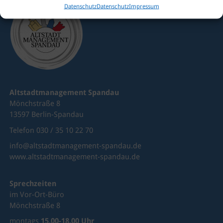
Datenschutz
Datenschutz
Impressum
Altstadtmanagement Spandau
Mönchstraße 8
13597 Berlin-Spandau
Telefon 030 / 35 10 22 70
info@altstadtmanagement-spandau.de
www.altstadtmanagement-spandau.de
Sprechzeiten
im Vor-Ort-Büro
Mönchstraße 8
montags
15.00-18.00 Uhr