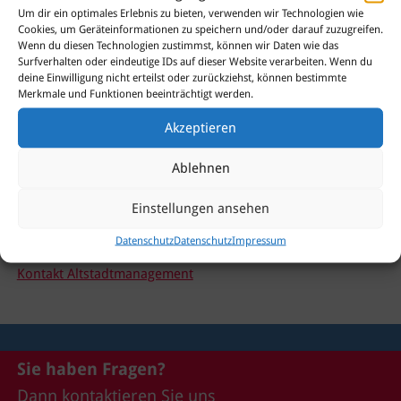
Insgesamt 14 Teilnehmerinnen und Teilnehmer nutzten das
Um dir ein optimales Erlebnis zu bieten, verwenden wir Technologien wie
Angebot, wobei die meisten Interessierten mehrere
Cookies, um Geräteinformationen zu speichern und/oder darauf zuzugreifen.
Workshops aufsuchten. Alle, die nicht an den Workshops
Wenn du diesen Technologien zustimmst, können wir Daten wie das
Surfverhalten oder eindeutige IDs auf dieser Website verarbeiten. Wenn du
teilnehmen konnten, können unter folgenden Links die
deine Einwilligung nicht erteilst oder zurückziehst, können bestimmte
entsprechenden Präsentationen herunterladen:
Merkmale und Funktionen beeinträchtigt werden.
Handout Workshop CMS (Nutzung Webseite altstadt-
Akzeptieren
spandau.de)
Handout Workshop Social Media I (Facebook)
Ablehnen
Handout Workshop Social Media II (Instagram)
Einstellungen ansehen
Sie betreiben ein Gewerbe oder eine Gastronomie in der
Altstadt und haben noch keinen Händlerzugang? Wenden
Datenschutz
Datenschutz
Impressum
Sie sich gerne an uns!
Kontakt Altstadtmanagement
Sie haben Fragen?
Dann kontaktieren Sie uns