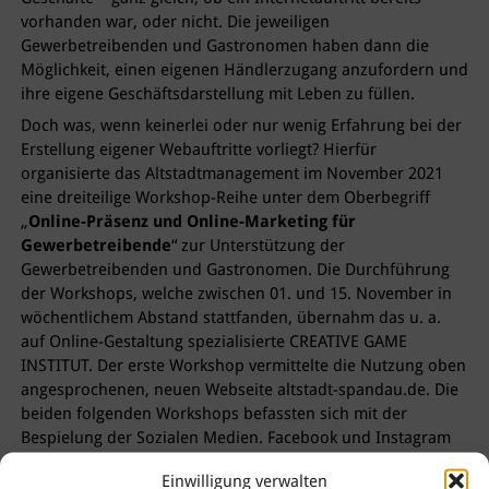
vorhanden war, oder nicht. Die jeweiligen
Gewerbetreibenden und Gastronomen haben dann die
Möglichkeit, einen eigenen Händlerzugang anzufordern und
ihre eigene Geschäftsdarstellung mit Leben zu füllen.
Doch was, wenn keinerlei oder nur wenig Erfahrung bei der
Erstellung eigener Webauftritte vorliegt? Hierfür
organisierte das Altstadtmanagement im November 2021
eine dreiteilige Workshop-Reihe unter dem Oberbegriff
„
Online-Präsenz und Online-Marketing für
Gewerbetreibende
“ zur Unterstützung der
Gewerbetreibenden und Gastronomen. Die Durchführung
der Workshops, welche zwischen 01. und 15. November in
wöchentlichem Abstand stattfanden, übernahm das u. a.
auf Online-Gestaltung spezialisierte CREATIVE GAME
INSTITUT. Der erste Workshop vermittelte die Nutzung oben
angesprochenen, neuen Webseite altstadt-spandau.de. Die
beiden folgenden Workshops befassten sich mit der
Bespielung der Sozialen Medien. Facebook und Instagram
wurden als namhafte Vertreter beispielhaft ausgewählt.
Einwilligung verwalten