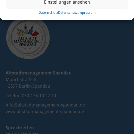
Einstellungen ansehen
gerne!
Datenschutz
Datenschutz
Impressum
Altstadtmanagement Spandau
Mönchstraße 8
13597 Berlin-Spandau
Telefon 030 / 35 10 22 70
info@altstadtmanagement-spandau.de
www.altstadtmanagement-spandau.de
Sprechzeiten