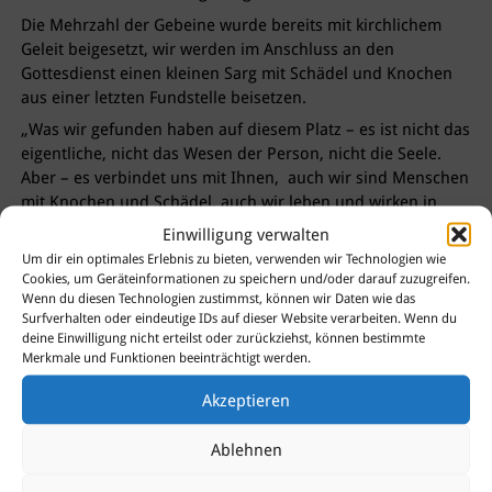
Die Mehrzahl der Gebeine wurde bereits mit kirchlichem
Geleit beigesetzt, wir werden im Anschluss an den
Gottesdienst einen kleinen Sarg mit Schädel und Knochen
aus einer letzten Fundstelle beisetzen.
„Was wir gefunden haben auf diesem Platz – es ist nicht das
eigentliche, nicht das Wesen der Person, nicht die Seele.
Aber – es verbindet uns mit Ihnen, auch wir sind Menschen
mit Knochen und Schädel, auch wir leben und wirken in
Spandau, und dieser Fund erinnert uns daran, dass auch
Einwilligung verwalten
wir einst sterben werden. Wir wahren die Würde dieses
Um dir ein optimales Erlebnis zu bieten, verwenden wir Technologien wie
Ortes, in dem wir wieder in die Erde geben, was aus der
Cookies, um Geräteinformationen zu speichern und/oder darauf zuzugreifen.
Erde genommen wurde.“
Wenn du diesen Technologien zustimmst, können wir Daten wie das
Surfverhalten oder eindeutige IDs auf dieser Website verarbeiten. Wenn du
Pfarrer Björn Borrmann
deine Einwilligung nicht erteilst oder zurückziehst, können bestimmte
Merkmale und Funktionen beeinträchtigt werden.
Akzeptieren
Sie haben Fragen?
Ablehnen
Dann kontaktieren Sie uns