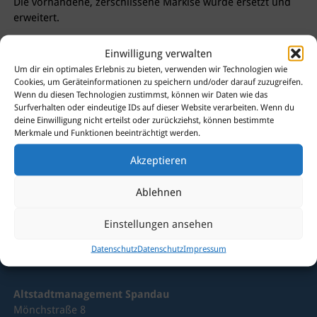
Die vorhandene, zerschlissene Markise wurde ersetzt und
erweitert.
Einwilligung verwalten
Um dir ein optimales Erlebnis zu bieten, verwenden wir Technologien wie
Cookies, um Geräteinformationen zu speichern und/oder darauf zuzugreifen.
Sie haben Fragen?
Wenn du diesen Technologien zustimmst, können wir Daten wie das
Surfverhalten oder eindeutige IDs auf dieser Website verarbeiten. Wenn du
Dann kontaktieren Sie uns
deine Einwilligung nicht erteilst oder zurückziehst, können bestimmte
gerne!
Merkmale und Funktionen beeinträchtigt werden.
Akzeptieren
Ablehnen
Einstellungen ansehen
Datenschutz
Datenschutz
Impressum
Altstadtmanagement Spandau
Mönchstraße 8