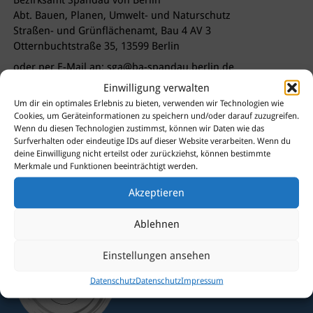
Bezirksamt Spandau von Berlin
Abt. Bauen, Planen, Umwelt- und Naturschutz
Straßen- und Grünflächenamt, Bau 4 AV 3
Otternbuchtstraße 35, 13599 Berlin
oder per E-Mail an: sga@ba-spandau.berlin.de
Einwilligung verwalten
Um dir ein optimales Erlebnis zu bieten, verwenden wir Technologien wie
Cookies, um Geräteinformationen zu speichern und/oder darauf zuzugreifen.
Wenn du diesen Technologien zustimmst, können wir Daten wie das
Surfverhalten oder eindeutige IDs auf dieser Website verarbeiten. Wenn du
deine Einwilligung nicht erteilst oder zurückziehst, können bestimmte
Sie haben Fragen?
Merkmale und Funktionen beeinträchtigt werden.
Dann kontaktieren Sie uns
Akzeptieren
gerne!
Ablehnen
Einstellungen ansehen
Datenschutz
Datenschutz
Impressum