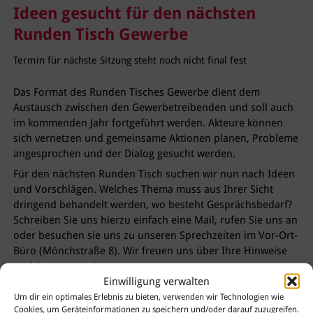
Ideen gesucht für den nächsten
Runden Tisch Gewerbe
Termin für nächste Sitzung steht noch nicht final fest
Das Format des Runden Tisches Gewerbe dient dem
Austausch zwischen den Gewerbetreibenden und soll auch
im kommenden Jahr fortgeführt werden. Akteure können
sich vernetzen und gemeinsame Aktionen planen, Probleme
angesprochen und der Dialog gesucht werden.
Für den nächsten Runden Tisch suchen wir nun nach Ideen
und Vorschlägen. Welches Thema muss aus Ihrer Sicht
dringend behandelt werden, wo besteht Gesprächsbedarf?
Schreiben Sie uns hierzu einfach eine Mail, rufen Sie uns an
oder besuchen sie uns zu unseren Sprechzeiten im Vor-Ort-
Büro (Mönchstraße 8). Wir freuen uns über Ihre Hinweise
und Anregungen!
Einwilligung verwalten
Um dir ein optimales Erlebnis zu bieten, verwenden wir Technologien wie
Cookies, um Geräteinformationen zu speichern und/oder darauf zuzugreifen.