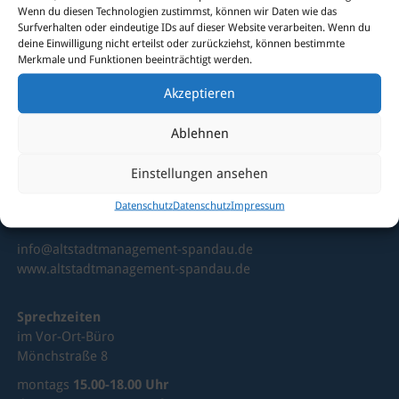
Wenn du diesen Technologien zustimmst, können wir Daten wie das
Surfverhalten oder eindeutige IDs auf dieser Website verarbeiten. Wenn du
Sie haben Fragen?
deine Einwilligung nicht erteilst oder zurückziehst, können bestimmte
Dann kontaktieren Sie uns
Merkmale und Funktionen beeinträchtigt werden.
gerne!
Akzeptieren
Ablehnen
Altstadtmanagement Spandau
Einstellungen ansehen
Mönchstraße 8
13597 Berlin-Spandau
Datenschutz
Datenschutz
Impressum
Telefon 030 / 35 10 22 70
info@altstadtmanagement-spandau.de
www.altstadtmanagement-spandau.de
Sprechzeiten
im Vor-Ort-Büro
Mönchstraße 8
montags
15.00-18.00 Uhr