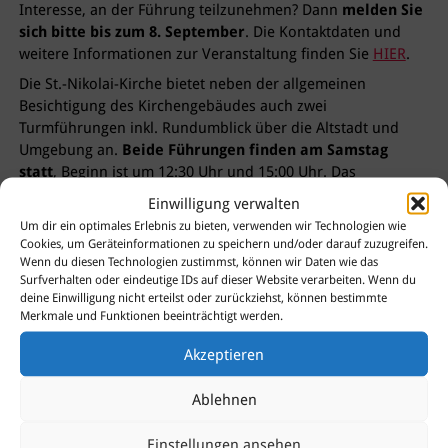
Interesse, an der Führung teilzunehmen? Dann
melden Sie
sich bitte bis zum 8. September
. Die Kontaktdaten und
weitere Informationen zur Veranstaltung finden Sie
HIER
.
Die St.-Nikolai-Kirche bietet neben der allgemeinen
Besichtigung des Kirchengebäudes auch zwei
Turmführungen inkl. Rundumblick über die Altstadt und
Umgebung an.
Beide Führungen finden am Samstag
statt
, Beginn ist um 12:30 Uhr und 15:00 Uhr. Das
Kirchengebäude kann sowohl am 10. als auch am 11.
Einwilligung verwalten
September besichtigt werden. Für die Teilnahme an einer
Um dir ein optimales Erlebnis zu bieten, verwenden wir Technologien wie
Turmführung ist ebenfalls eine
Anmeldung bis zum 8.
Cookies, um Geräteinformationen zu speichern und/oder darauf zuzugreifen.
September
erforderlich. Weitere Informationen finden Sie
Wenn du diesen Technologien zustimmst, können wir Daten wie das
Surfverhalten oder eindeutige IDs auf dieser Website verarbeiten. Wenn du
HIER
.
deine Einwilligung nicht erteilst oder zurückziehst, können bestimmte
Merkmale und Funktionen beeinträchtigt werden.
Akzeptieren
Sie haben Fragen?
Ablehnen
Dann kontaktieren Sie uns
gerne!
Einstellungen ansehen