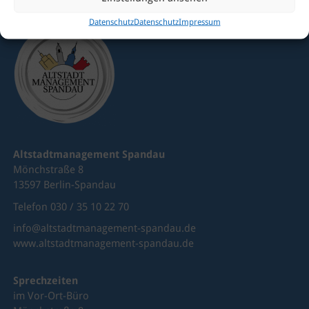
Datenschutz
Datenschutz
Impressum
Altstadtmanagement Spandau
Mönchstraße 8
13597 Berlin-Spandau
Telefon 030 / 35 10 22 70
info@altstadtmanagement-spandau.de
www.altstadtmanagement-spandau.de
Sprechzeiten
im Vor-Ort-Büro