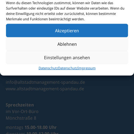
Wenn du diesen Technologien zustimmst, können wir Daten wie das
Surfverhalten oder eindeutige IDs auf dieser Website verarbeiten. Wenn du
deine Einwilligung nicht erteilst oder zurückziehst, können bestimmte
Merkmale und Funktionen beeinträchtigt werden.
Akzeptieren
Ablehnen
Altstadtmanagement Spandau
Mönchstraße 8
Einstellungen ansehen
13597 Berlin-Spandau
Datenschutz
Datenschutz
Impressum
Telefon 030 / 35 10 22 70
info@altstadtmanagement-spandau.de
www.altstadtmanagement-spandau.de
Sprechzeiten
im Vor-Ort-Büro
Mönchstraße 8
montags
15.00-18.00 Uhr