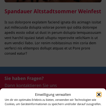
Spandauer Altstadtsommer Weinfest
Is sus dolorpore explatem faciend ignata dis acimagn issitat
aut millecusda dolupta volorae porem qui odita dolorepe
apedis eosto odiat ut dust in perum dolupta temquassusam
vent harchil iquiasi tatati ulluptu reperovite velicNam is ut
eum vendici llabo. Lor renim nobitassinus min coria dem
verferci nis elitempos dollupt atquas et ut Pore prore
consed eatur?
Sie haben Fragen?
Dann kontaktieren Sie uns
gerne!
Einwilligung verwalten
Um dir ein optimales Erlebnis zu bieten, verwenden wir Technologien wie
Cookies, um Geräteinformationen zu speichern und/oder darauf zuzugreifen.