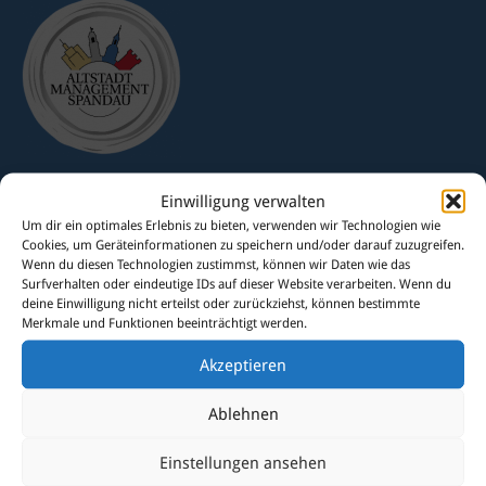
Einwilligung verwalten
Altstadtmanagement Spandau
Um dir ein optimales Erlebnis zu bieten, verwenden wir Technologien wie
Mönchstraße 8
Cookies, um Geräteinformationen zu speichern und/oder darauf zuzugreifen.
13597 Berlin-Spandau
Wenn du diesen Technologien zustimmst, können wir Daten wie das
Surfverhalten oder eindeutige IDs auf dieser Website verarbeiten. Wenn du
Telefon 030 / 35 10 22 70
deine Einwilligung nicht erteilst oder zurückziehst, können bestimmte
info@altstadtmanagement-spandau.de
Merkmale und Funktionen beeinträchtigt werden.
www.altstadtmanagement-spandau.de
Akzeptieren
Sprechzeiten
Ablehnen
im Vor-Ort-Büro
Mönchstraße 8
Einstellungen ansehen
montags
15.00-18.00 Uhr