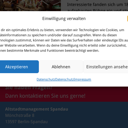
Interessierte fanden sich um 
aufgebauten Bühne ein und sti
Big Band der Zollkapelle Berli
Einwilligung verwalten
musikalische Untermalung.
dir ein optimales Erlebnis zu bieten, verwenden wir Technologien wie Cookies, um
Der Weihnachtsmarkt lädt bis z
äteinformationen zu speichern und/oder darauf zuzugreifen. Wenn du diesen
ein. Neben Glühwein, Lebkuch
hnologien zustimmst, können wir Daten wie das Surfverhalten oder eindeutige IDs au
weihnachtliche Dekorationen u
ser Website verarbeiten. Wenn du deine Einwilligung nicht erteilst oder zurückziehst,
Spandau über die Carl-Schurz-S
nen bestimmte Merkmale und Funktionen beeinträchtigt werden.
Treiben genießen.
Akzeptieren
Ablehnen
Einstellungen anseh
Datenschutz
Datenschutz
Impressum
Sie haben Fragen?
Dann kontaktieren Sie uns gerne!
Altstadtmanagement Spandau
Mönchstraße 8
13597 Berlin-Spandau