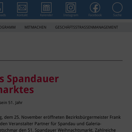
Suchwort 
oads
Kontakt
Kalender
Instagram
Facebook
Suche
ROGRAMM
MITMACHEN
GESCHÄFTSSTRASSENMANAGEMENT
es Spandauer
arktes
ein 51. Jahr
ag, dem 25. November eröffneten Bezirksbürgermeister Frank
den Veranstalter Partner für Spandau und Galeria-
Kretschmar den 51. Spandauer Weihnachtsmarkt. Zahlreiche