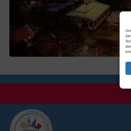
Um 
Ger
Tec
die
kön