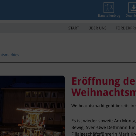
Baustellenblog
Downl
START
ÜBER UNS
FÖRDERP
htsmarktes
Eröffnung d
Weihnachtsm
Weihnachtsmarkt geht bereits in s
Es ist wieder soweit: Am Mont
Bewig, Sven-Uwe Dettmann für 
Filialgeschäftsführerin Marit 