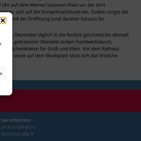
18 Uhr auf dem Werner-Salomon-Platz vor der dort
mmten sich auf die Vorweihnachtszeit ein. Zudem sorgte die
n während der Eröffnung (und darüber hinaus) für
um 22. Dezember täglich in die festlich geschmückte Altstadt
en und gebrannten Mandeln locken Handwerkskunst,
f
nd Geschenkideen für Groß und Klein. Vor dem Rathaus
traße sowie auf dem Marktplatz lässt sich das festliche
en
Sprechzeiten
im Vor-Ort-Büro
Mönchstraße 8