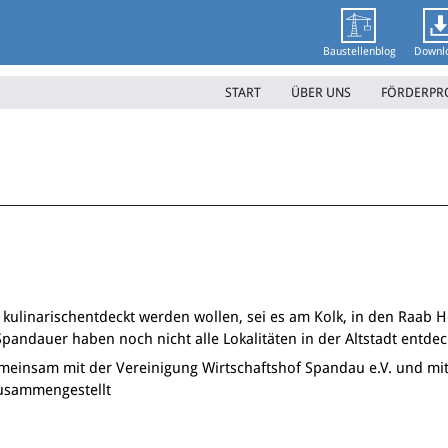
Baustellenblog
Downl
START
ÜBER UNS
FÖRDERP
 kulinarisch
entdeckt werden wollen, sei es am Kolk, in den Raab H
-Spandauer haben noch nicht alle Lokalitäten in der Altstadt entdec
emeinsam mit der
Vereinigung Wirtschaftshof Spandau e.V. und mit
usammengestellt