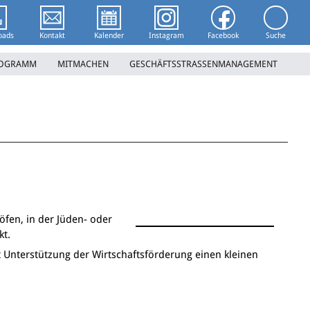
Suchwort 
oads
Kontakt
Kalender
Instagram
Facebook
Suche
ROGRAMM
MITMACHEN
GESCHÄFTSSTRASSENMANAGEMENT
öfen, in der Jüden- oder
kt.
 Unterstützung der Wirtschaftsförderung einen kleinen