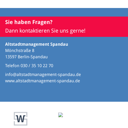
Sie haben Fragen?
Dann kontaktieren Sie uns gerne!
Altstadtmanagement Spandau
Mönchstraße 8
13597 Berlin-Spandau
Telefon 030 / 35 10 22 70
info@altstadtmanagement-spandau.de
www.altstadtmanagement-spandau.de