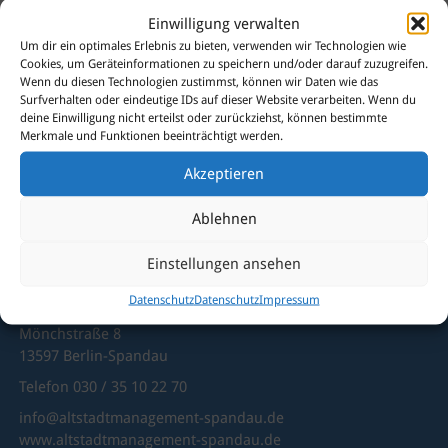
Montag-Samstag von 10.00-17.00 Uhr
Einwilligung verwalten
Um dir ein optimales Erlebnis zu bieten, verwenden wir Technologien wie
Darüber hinaus sind die nominierten Arbeiten auch
Cookies, um Geräteinformationen zu speichern und/oder darauf zuzugreifen.
dauerhaft als hochauflösende Dateien
hier
einsehbar.
Wenn du diesen Technologien zustimmst, können wir Daten wie das
Surfverhalten oder eindeutige IDs auf dieser Website verarbeiten. Wenn du
deine Einwilligung nicht erteilst oder zurückziehst, können bestimmte
Merkmale und Funktionen beeinträchtigt werden.
Akzeptieren
Sie haben Fragen?
Dann kontaktieren Sie uns
Ablehnen
gerne!
Einstellungen ansehen
Datenschutz
Datenschutz
Impressum
Altstadtmanagement Spandau
Mönchstraße 8
13597 Berlin-Spandau
Telefon 030 / 35 10 22 70
info@altstadtmanagement-spandau.de
www.altstadtmanagement-spandau.de