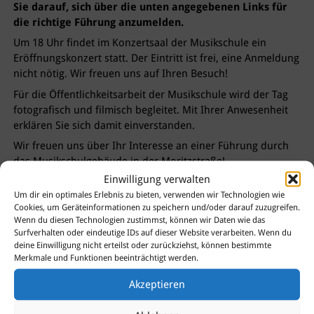
Sie darauf, sich über die unten angegebenen Links für
die richtige Führung anzumelden.
Um 18 Uhr findet im Konzertsaal der Musikschule ein
Eröffnungskonzert statt. Der Eintritt ist frei, eine Anmeldung
nicht nötig. Wir freuen uns auf Ihren Besuch!
Für die Öffentlichkeitsarbeit der Musikschule wird der Tag
fotografisch und filmisch begleitet. Mit Ihrer Anwesenheit
erklären Sie sich damit einverstanden.
Wir freuen uns über Ihr Interesse an einer Führung durch
das Musikschulgebäude in der Moritzstraße!
Einwilligung verwalten
Anmeldung zur Führung um
11 Uhr
: >>
HIER KLICKEN
Um dir ein optimales Erlebnis zu bieten, verwenden wir Technologien wie
<<
Cookies, um Geräteinformationen zu speichern und/oder darauf zuzugreifen.
Anmeldung zur Führung um
12 Uhr
: >>
HIER KLICKEN
Wenn du diesen Technologien zustimmst, können wir Daten wie das
<<
Surfverhalten oder eindeutige IDs auf dieser Website verarbeiten. Wenn du
deine Einwilligung nicht erteilst oder zurückziehst, können bestimmte
Anmeldung zur Führung um
13 Uhr
: >>
HIER KLICKEN
Merkmale und Funktionen beeinträchtigt werden.
<<
Akzeptieren