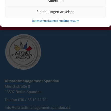
Ablehnen
Sie haben Fragen?
Einstellungen ansehen
Dann kontaktieren Sie uns
Datenschutz
Datenschutz
Impressum
gerne!
Altstadtmanagement Spandau
Mönchstraße 8
13597 Berlin-Spandau
Telefon 030 / 35 10 22 70
info@altstadtmanagement-spandau.de