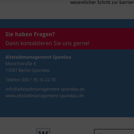
wesentlicher Schritt zur barrier
Sie haben Fragen?
Dann kontaktieren Sie uns gerne!
Altstadtmanagement Spandau
Mönchstraße 8
13597 Berlin-Spandau
Telefon 030 / 35 10 22 70
info@altstadtmanagement-spandau.de
www.altstadtmanagement-spandau.de