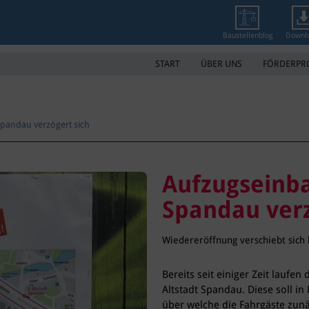
Baustellenblog
Downl
START
ÜBER UNS
FÖRDERP
Spandau verzögert sich
Aufzugseinba
Spandau verz
Wiedereröffnung verschiebt sich
Bereits seit einiger Zeit laufe
Altstadt Spandau. Diese soll i
über welche die Fahrgäste zun