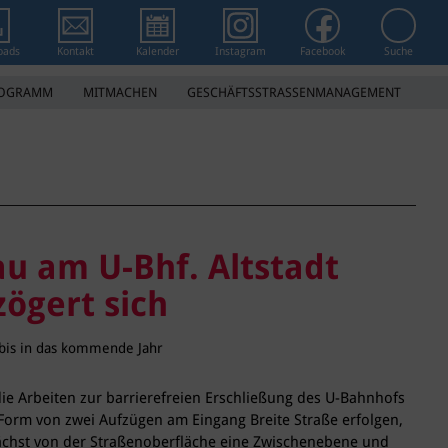
Suchwort 
oads
Kontakt
Kalender
Instagram
Facebook
Suche
ROGRAMM
MITMACHEN
GESCHÄFTSSTRASSENMANAGEMENT
u am U-Bhf. Altstadt
ögert sich
 bis in das kommende Jahr
n die Arbeiten zur barrierefreien Erschließung des U-Bahnhofs
n Form von zwei Aufzügen am Eingang Breite Straße erfolgen,
ächst von der Straßenoberfläche eine Zwischenebene und