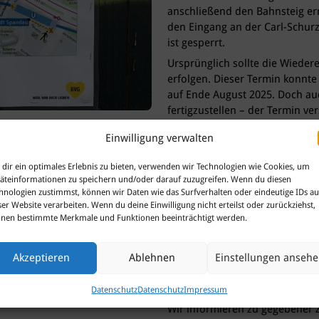
anschließend den Bahnsteig er
den Eingang an der Carl-Schurz
ist gesperrt.
Ursprünglich sollte die Wiede
erfolgen. Dieser Termin konnte
auf Ende August 2025. Doch auc
fertigzustellen – der Termin ve
BVG mitteilt.
Einwilligung verwalten
Die BVG nennt mehrere Gründe 
Umsetzung, die langen Lieferz
dir ein optimales Erlebnis zu bieten, verwenden wir Technologien wie Cookies, um
machten vor allem die statisc
äteinformationen zu speichern und/oder darauf zuzugreifen. Wenn du diesen
hnologien zustimmst, können wir Daten wie das Surfverhalten oder eindeutige IDs au
Tiefe und die Havelquerung in 
ser Website verarbeiten. Wenn du deine Einwilligung nicht erteilst oder zurückziehst,
Aufzugsanlagen notwendig. Zud
nen bestimmte Merkmale und Funktionen beeinträchtigt werden.
1984 eröffneten Bahnhofs gew
auch eine Erneuerung der Auß
Restaurierung des Bodenmosaik
Akzeptieren
Ablehnen
Einstellungen anseh
und die Verwendung spezieller 
verlängerte.
Datenschutz
Datenschutz
Impressum
Wir informieren zu gegebener Ze