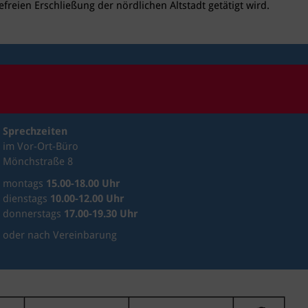
efreien Erschließung der nördlichen Altstadt getätigt wird.
Sprechzeiten
im Vor-Ort-Büro
Mönchstraße 8
montags
15.00-18.00 Uhr
dienstags
10.00-12.00 Uhr
donnerstags
17.00-19.30 Uhr
oder nach Vereinbarung