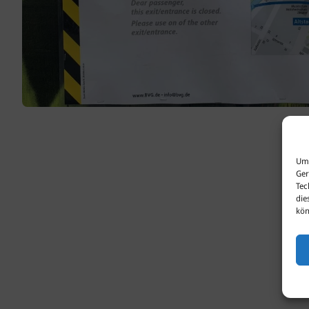
Um 
Ger
Tec
die
kön