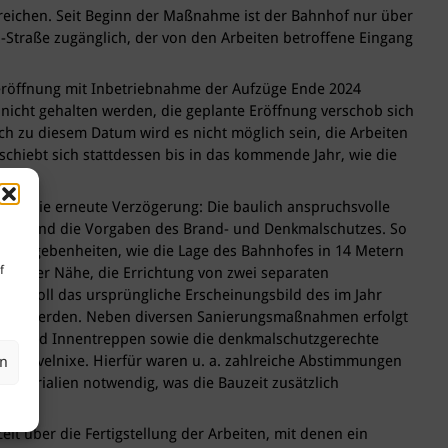
reichen. Seit Beginn der Maßnahme ist der Bahnhof nur über
-Straße zugänglich, der von den Arbeiten betroffene Eingang
reröffnung mit Inbetriebnahme der Aufzüge Ende 2024
 nicht gehalten werden, die geplante Eröffnung verschob sich
h zu diesem Datum wird es nicht möglich sein, die Arbeiten
rschiebt sich stattdessen bis in das kommende Jahr, wie die
für die erneute Verzögerung: Die baulich anspruchsvolle
eiten und die Vorgaben des Brand- und Denkmalschutzes. So
hen Gegebenheiten, wie die Lage des Bahnhofes in 14 Metern
f
direkter Nähe, die Errichtung von zwei separaten
em soll das ursprüngliche Erscheinungsbild des im Jahr
ahrt werden. Neben diversen Sanierungsmaßnahmen erfolgt
en- und Innentreppen sowie die denkmalschutzgerechte
s Havelnixe. Hierfür waren u. a. zahlreiche Abstimmungen
en
Materialien notwendig, was die Bauzeit zusätzlich
it über die Fertigstellung der Arbeiten, mit denen ein