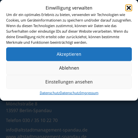
Einwilligung verwalten
Sie haben Fragen?
Um dir ein optimales Erlebnis zu bieten, verwenden wir Technologien wie
Dann kontaktieren Sie uns
Cookies, um Geräteinformationen zu speichern und/oder darauf zuzugreifen.
Wenn du diesen Technologien zustimmst, können wir Daten wie das
gerne!
Surfverhalten oder eindeutige IDs auf dieser Website verarbeiten. Wenn du
deine Einwilligung nicht erteilst oder zurückziehst, können bestimmte
Merkmale und Funktionen beeinträchtigt werden.
Akzeptieren
Ablehnen
Einstellungen ansehen
Datenschutz
Datenschutz
Impressum
Altstadtmanagement Spandau
Mönchstraße 8
13597 Berlin-Spandau
Telefon 030 / 35 10 22 70
info@altstadtmanagement-spandau.de
www.altstadtmanagement-spandau.de