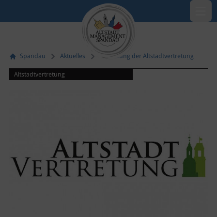
Menü öf
Spandau
Aktuelles
42. Sitzung der Altstadtvertretung
Altstadtvertretung