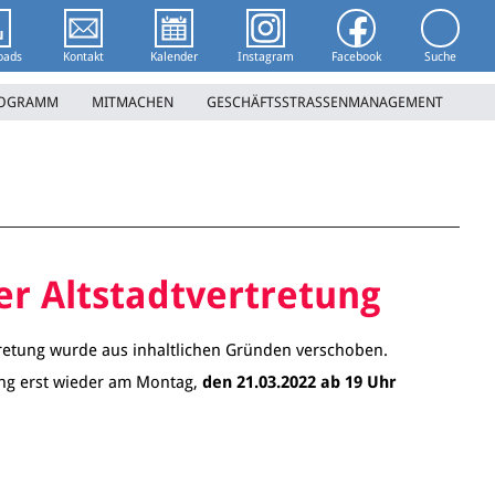
Suchwort 
oads
Kontakt
Kalender
Instagram
Facebook
Suche
ROGRAMM
MITMACHEN
GESCHÄFTSSTRASSENMANAGEMENT
der Altstadtvertretung
rtretung wurde aus inhaltlichen Gründen verschoben.
ung erst wieder am Montag,
den 21.03.2022 ab 19 Uhr