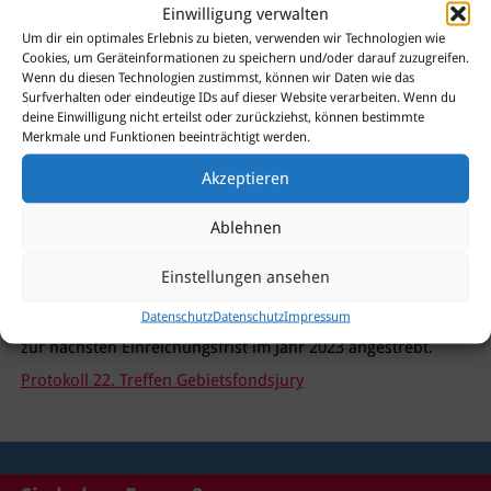
Einwilligung verwalten
Partner für Spandau: Weihnachtsbäume für die Straßen
Um dir ein optimales Erlebnis zu bieten, verwenden wir Technologien wie
der Altstadt
Cookies, um Geräteinformationen zu speichern und/oder darauf zuzugreifen.
Das eingereichte Projekt erhält eine 50%-ige Förderung der
Wenn du diesen Technologien zustimmst, können wir Daten wie das
Projektkosten.
Surfverhalten oder eindeutige IDs auf dieser Website verarbeiten. Wenn du
deine Einwilligung nicht erteilst oder zurückziehst, können bestimmte
3. Weitere Interessenten
Merkmale und Funktionen beeinträchtigt werden.
Konditorei Fester: Fassadensanierung (Markt 4)
Akzeptieren
Loon Mirch: Neugestaltung Werbeanlage (Charlottenstr.
25)
Ablehnen
Modewelt Nr. 1: Neugestaltung Markise (Havelstr. 6)
Alle Interessenten wurden über die geltenden Regelungen
Einstellungen ansehen
von Erhaltungsverordnung und Gestaltungshandbuch
Datenschutz
Datenschutz
Impressum
informiert. Bei sämtlichen Projekten wird die Einreichung
zur nächsten Einreichungsfrist im Jahr 2023 angestrebt.
Protokoll 22. Treffen Gebietsfondsjury