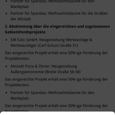
Partner für Spandau: Weihnachtsbäume für den
Marktplatz
Partner für Spandau: Weihnachtsbäume für die Straßen
der Altstadt
2. Abstimmung über die eingereichten und zugelassenen
Gebietsfondsprojekte
SM-Tutic GmbH: Neugestaltung Werbeanlage &
Werbeausleger (Carl-Schurz-Straße 51)
Das eingereichte Projekt erhält eine 50%-ige Förderung der
Projektkosten.
Altstadt Pizza & Döner: Neugestaltung
Außengastronomie (Breite Straße 56-58)
Das eingereichte Projekt erhält eine 50%-ige Förderung der
Projektkosten.
Partner für Spandau: Weihnachtsbäume für den
Marktplatz
Das eingereichte Projekt erhält eine 50%-ige Förderung der
Projektkosten.