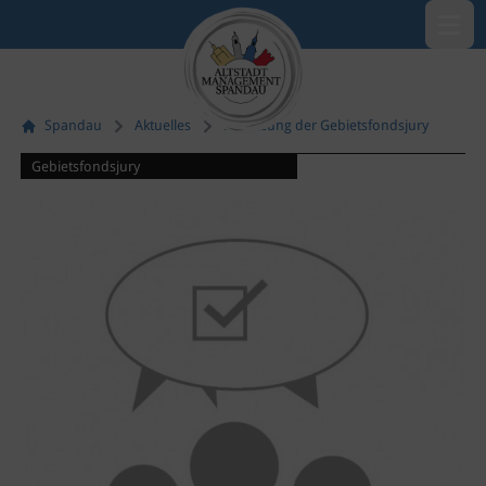
Menü öf
Spandau
Aktuelles
22. Sitzung der Gebietsfondsjury
Gebietsfondsjury