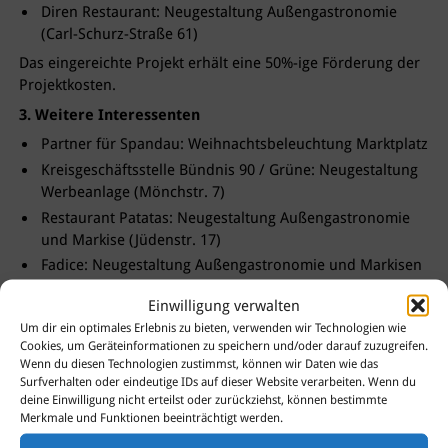
Diren Restaurant: Neugestaltung Außengastronomie
(Carl-Schurz-Straße 61)
Das eingereichte Projekt erhält eine 50%-ige Förderung der
Projektkosten.
3. Weitere Interessenten
Partner für Spandau: Weihnachtsbeleuchtung Marktplatz
Kreisgeschäftsstelle Bündnis 90 / Grüne: Neugestaltung
Werbeanlage (Mönchstr. 7)
Restaurant Patatas: Neugestaltung Außengastronomie
und Markise (Jüdenstr. 17)
Fadice: Neugestaltung Außengastronomie und Markisen
(Havelstr. 19)
Einwilligung verwalten
Konditorei Fester: Fassadensanierung (Markt 4)
Um dir ein optimales Erlebnis zu bieten, verwenden wir Technologien wie
SM-Tutic GmbH: Neugestaltung Werbeanlage (Carl-
Cookies, um Geräteinformationen zu speichern und/oder darauf zuzugreifen.
Schurz-Str. 51)
Wenn du diesen Technologien zustimmst, können wir Daten wie das
Surfverhalten oder eindeutige IDs auf dieser Website verarbeiten. Wenn du
Alle Interessenten wurden über die geltenden Regelungen
deine Einwilligung nicht erteilst oder zurückziehst, können bestimmte
von Erhaltungsverordnung und Gestaltungshandbuch
Merkmale und Funktionen beeinträchtigt werden.
informiert. Bei sämtlichen Projekten wird die Einreichung