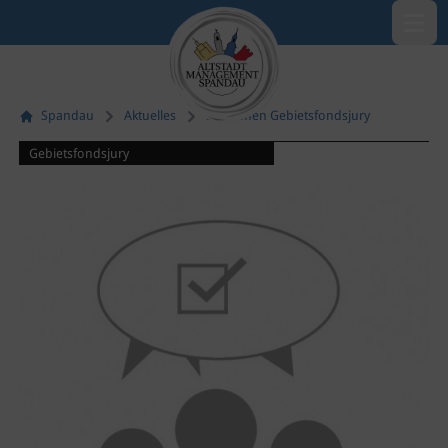
Menü öf
Spandau
Aktuelles
20. Treffen Gebietsfondsjury
Gebietsfondsjury