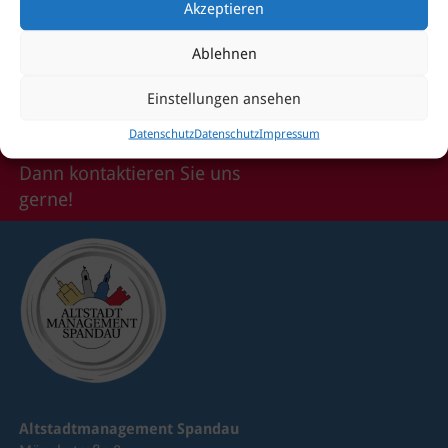
Akzeptieren
zur nächsten Einreichungsfrist im Jahr 2022 angestrebt.
Protokoll 20. Treffen Gebietsfondsjury
Ablehnen
Einstellungen ansehen
Datenschutz
Datenschutz
Impressum
Sie haben Fragen?
Dann kontaktieren Sie uns
gerne!
Altstadtmanagement Spandau